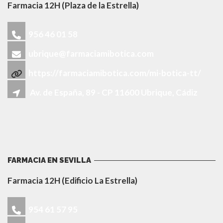
Farmacia 12H (Plaza de la Estrella)
956 46 01 58
ubrique@farmaciamibotica.com
https://farmaciamibotica.com/mi-botica-tt/
Av. de España, 89 - CP 11600 Ubrique, Cádiz
FARMACIA EN SEVILLA
Farmacia 12H (Edificio La Estrella)
954 61 57 95