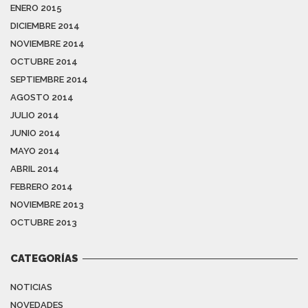
ENERO 2015
DICIEMBRE 2014
NOVIEMBRE 2014
OCTUBRE 2014
SEPTIEMBRE 2014
AGOSTO 2014
JULIO 2014
JUNIO 2014
MAYO 2014
ABRIL 2014
FEBRERO 2014
Bienvenidos a Farmaciamibotica.com
NOVIEMBRE 2013
En nuestras instalaciones cumplimos con la
OCTUBRE 2013
normativa publicada en relación a COVID-19
en
España hasta el momento sobre medidas
CATEGORÍAS
preventivas y protocolos de actuación para la
protección de la salud pública.
NOTICIAS
NOVEDADES