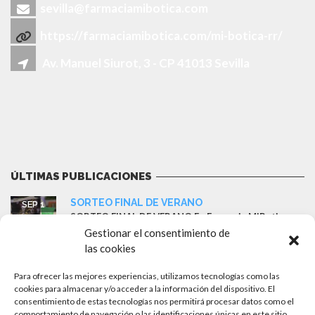
sevilla@farmaciamibotica.com
https://farmaciamibotica.com/mi-botica-rr/
Av. Manuel Siurot, 3 - CP 41013 Sevilla
ÚLTIMAS PUBLICACIONES
SORTEO FINAL DE VERANO
SEP 1
SORTEO FINAL DE VERANO En Farmacia MiBotica
r&r – Sevilla queremos despedir...
Gestionar el consentimiento de
las cookies
Ganador del sorteo: Cesta ISDIN
MAY 18
Farmacia MiBotica ha sorteado esta semana una
Para ofrecer las mejores experiencias, utilizamos tecnologías como las
cesta completa de...
cookies para almacenar y/o acceder a la información del dispositivo. El
consentimiento de estas tecnologías nos permitirá procesar datos como el
comportamiento de navegación o las identificaciones únicas en este sitio.