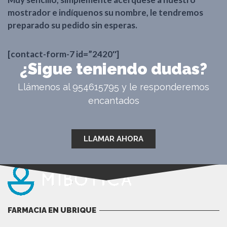
mostrador e indíquenos su nombre, le tendremos
preparado su pedido sin esperas.
[contact-form-7 id=”2420″]
¿Sigue teniendo dudas?
Llámenos al 954615795 y le responderemos
encantados
LLAMAR AHORA
FARMACIA EN UBRIQUE