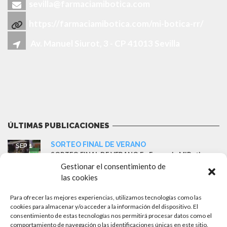
sevilla@farmaciamibotica.com
https://farmaciamibotica.com/mi-botica-rr/
Av. Manuel Siurot, 3 - CP 41013 Sevilla
ÚLTIMAS PUBLICACIONES
SORTEO FINAL DE VERANO
SEP 1
SORTEO FINAL DE VERANO En Farmacia MiBotica
r&r – Sevilla queremos despedir...
Gestionar el consentimiento de
las cookies
Ganador del sorteo: Cesta ISDIN
MAY 18
Farmacia MiBotica ha sorteado esta semana una
Para ofrecer las mejores experiencias, utilizamos tecnologías como las
cesta completa de...
cookies para almacenar y/o acceder a la información del dispositivo. El
consentimiento de estas tecnologías nos permitirá procesar datos como el
comportamiento de navegación o las identificaciones únicas en este sitio.
Llegan las rebajas en productos solares
AGO 8