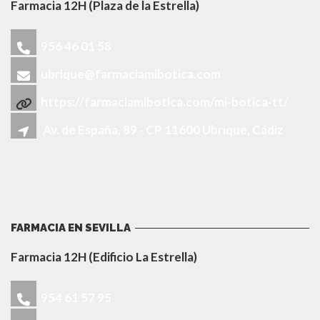
Farmacia 12H (Plaza de la Estrella)
956 46 01 58
ubrique@farmaciamibotica.com
https://farmaciamibotica.com/mi-botica-tt/
Av. de España, 89 - CP 11600 Ubrique, Cádiz
FARMACIA EN SEVILLA
Farmacia 12H (Edificio La Estrella)
954 61 57 95