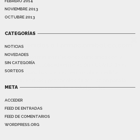
FEBRERO 2014
NOVIEMBRE 2013
OCTUBRE 2013
CATEGORÍAS
Bienvenidos a Farmaciamibotica.com
NOTICIAS
NOVEDADES
En nuestras instalaciones cumplimos con la
SIN CATEGORÍA
normativa publicada en relación a COVID-19
en
SORTEOS
España hasta el momento sobre medidas
preventivas y protocolos de actuación para la
META
protección de la salud pública.
ACCEDER
FEED DE ENTRADAS
FEED DE COMENTARIOS
WORDPRESS.ORG