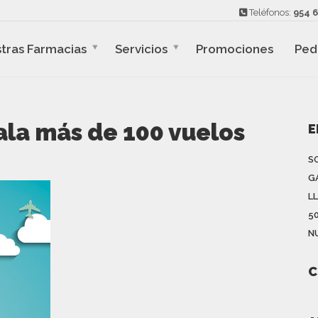
Teléfonos:
954 6
tras Farmacias
Servicios
Promociones
Ped
la más de 100 vuelos
E
S
G
L
5
N
C