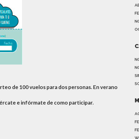
A
F
N
O
C
N
N
S
S
sorteo de 100 vuelos para dos personas. En verano
M
ércate e infórmate de como participar.
A
F
F
W