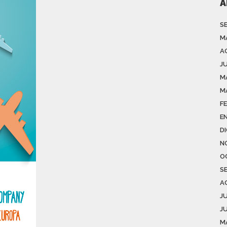
A
S
M
A
J
M
M
F
E
D
N
O
S
A
J
J
M