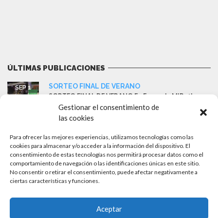
ÚLTIMAS PUBLICACIONES
SORTEO FINAL DE VERANO
SEP 1
SORTEO FINAL DE VERANO En Farmacia MiBotica
r&r – Sevilla queremos despedir...
Gestionar el consentimiento de
las cookies
Ganador del sorteo: Cesta ISDIN
MAY 18
Farmacia MiBotica ha sorteado esta semana una
Para ofrecer las mejores experiencias, utilizamos tecnologías como las
cesta completa de...
cookies para almacenar y/o acceder a la información del dispositivo. El
consentimiento de estas tecnologías nos permitirá procesar datos como el
comportamiento de navegación o las identificaciones únicas en este sitio.
Llegan las rebajas en productos solares
AGO 8
No consentir o retirar el consentimiento, puede afectar negativamente a
Llévate todos los productos solares que desees de
cualquier marcas...
ciertas características y funciones.
50% de descuento en productos Germinal
JUN 3
Aceptar
¡Qué poco cuenta estar guapa! Consigue en la