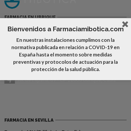
FARMACIA EN UBRIQUE
Bienvenidos a Farmaciamibotica.com
Farmacia 12H (Plaza de la Estrella)
En nuestras instalaciones cumplimos con la
956 46 01 58
normativa publicada en relación a COVID-19
en
España hasta el momento sobre medidas
ubrique@farmaciamibotica.com
preventivas y protocolos de actuación para la
https://farmaciamibotica.com/mi-botica-tt/
protección de la salud pública.
Av. de España, 89 - CP 11600 Ubrique, Cádiz
FARMACIA EN SEVILLA