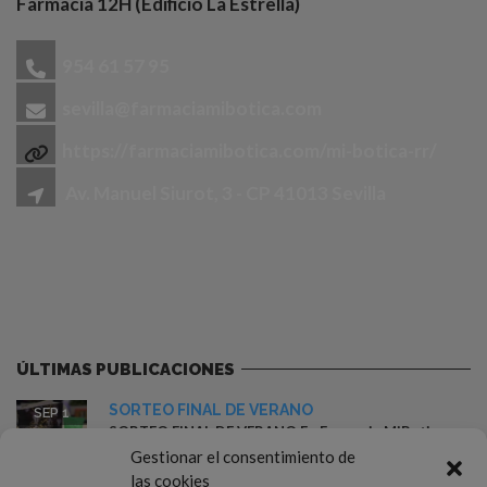
Farmacia 12H (Edificio La Estrella)
954 61 57 95
sevilla@farmaciamibotica.com
https://farmaciamibotica.com/mi-botica-rr/
Av. Manuel Siurot, 3 - CP 41013 Sevilla
ÚLTIMAS PUBLICACIONES
SORTEO FINAL DE VERANO
SEP 1
SORTEO FINAL DE VERANO En Farmacia MiBotica
r&r – Sevilla queremos despedir...
Gestionar el consentimiento de
las cookies