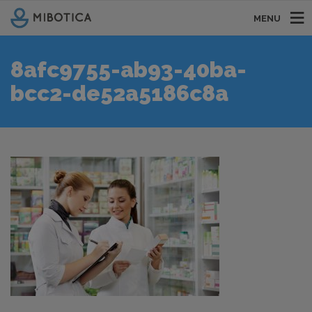
MENU
8afc9755-ab93-40ba-
bcc2-de52a5186c8a