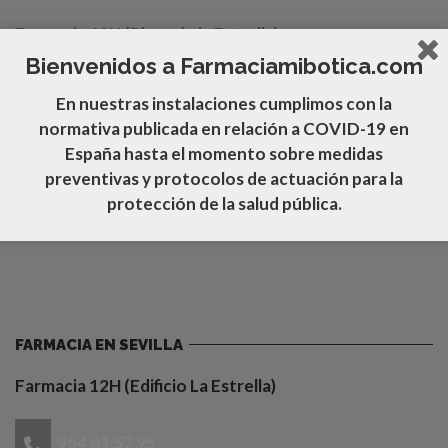
Farmacia 12H (Plaza de la Estrella)
Bienvenidos a Farmaciamibotica.com
956 46 01 58
En nuestras instalaciones cumplimos con la
normativa publicada en relación a COVID-19
en
ubrique@farmaciamibotica.com
España hasta el momento sobre medidas
https://farmaciamibotica.com/mi-botica-tt/
preventivas y protocolos de actuación para la
protección de la salud pública.
Av. de España, 89 - CP 11600 Ubrique, Cádiz
FARMACIA EN SEVILLA
Farmacia 12H (Edificio La Estrella)
954 61 57 95