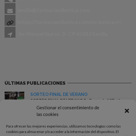
sevilla@farmaciamibotica.com
https://farmaciamibotica.com/mi-botica-rr/
Av. Manuel Siurot, 3 - CP 41013 Sevilla
ÚLTIMAS PUBLICACIONES
SORTEO FINAL DE VERANO
SEP 1
SORTEO FINAL DE VERANO En Farmacia MiBotica
r&r – Sevilla queremos despedir...
Gestionar el consentimiento de
las cookies
Ganador del sorteo: Cesta ISDIN
MAY 18
Farmacia MiBotica ha sorteado esta semana una
Para ofrecer las mejores experiencias, utilizamos tecnologías como las
cesta completa de...
cookies para almacenar y/o acceder a la información del dispositivo. El