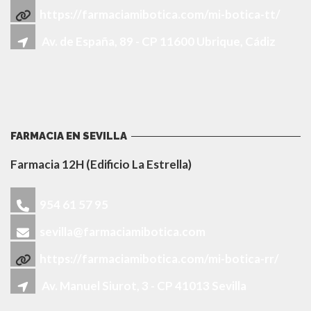
https://farmaciamibotica.com/mi-botica-tt/
Av. de España, 89 - CP 11600 Ubrique, Cádiz
FARMACIA EN SEVILLA
Farmacia 12H (Edificio La Estrella)
954 61 57 95
sevilla@farmaciamibotica.com
https://farmaciamibotica.com/mi-botica-rr/
Av. Manuel Siurot, 3 - CP 41013 Sevilla