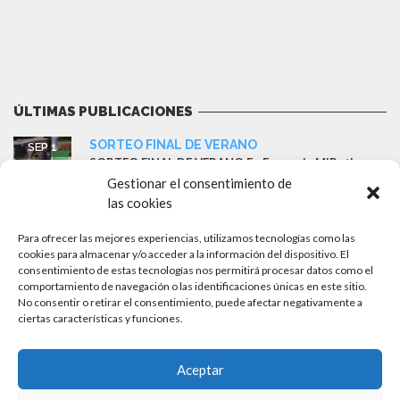
ÚLTIMAS PUBLICACIONES
SORTEO FINAL DE VERANO
SEP 1
SORTEO FINAL DE VERANO En Farmacia MiBotica
r&r – Sevilla queremos despedir...
Gestionar el consentimiento de
las cookies
Ganador del sorteo: Cesta ISDIN
MAY 18
Farmacia MiBotica ha sorteado esta semana una
Para ofrecer las mejores experiencias, utilizamos tecnologías como las
cesta completa de...
cookies para almacenar y/o acceder a la información del dispositivo. El
consentimiento de estas tecnologías nos permitirá procesar datos como el
comportamiento de navegación o las identificaciones únicas en este sitio.
Llegan las rebajas en productos solares
AGO 8
No consentir o retirar el consentimiento, puede afectar negativamente a
Llévate todos los productos solares que desees de
cualquier marcas...
ciertas características y funciones.
50% de descuento en productos Germinal
JUN 3
Aceptar
¡Qué poco cuenta estar guapa! Consigue en la
farmacia la...